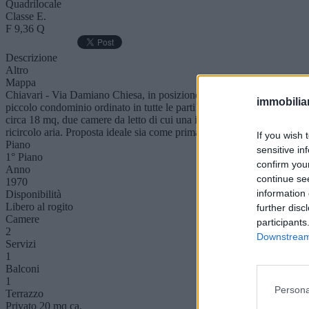
Quadrilocale
Classe E.
F 9,36 Q
Descrizione
Altro
Mappa
Chiavari - Via Damiano Chiesa, in posizione strategica a pochi passi d
immobiliar
piccolo condominio ordinato in tutte le parti comuni. L'immobile, pronto
circa 18 mq, due camere da letto di cui una in affaccio su secondo terr
ricircolo aria. Proposta ideale sia come prima che seconda casa.
If you wish 
Piano
sensitive in
1° Piano
confirm you
Anno
continue se
1970
information 
Disponibilità
Libero al rogito
further disc
Camere
participants
2
Downstream 
Servizi
1
Balconi
1
Persona
Terrazzo
Privato 20 mq ca.