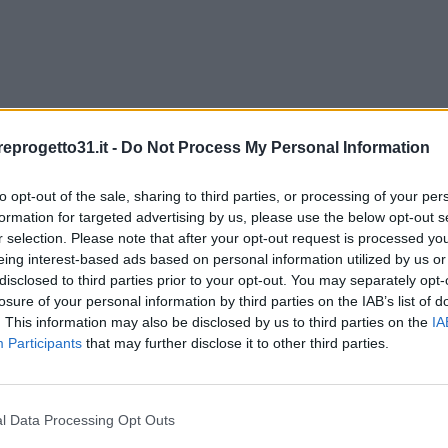
al centro storico cittadino, l'immobiliare Progetto31 propone in esclus
eprogetto31.it -
Do Not Process My Personal Information
 da abitare sino da subito, allo stato attuale è così distribuito: Ingress
azzino, bagno finestrato e cantina/solana pertinenziale. Riscaldamento c
to opt-out of the sale, sharing to third parties, or processing of your per
formation for targeted advertising by us, please use the below opt-out s
r selection. Please note that after your opt-out request is processed y
eing interest-based ads based on personal information utilized by us or
disclosed to third parties prior to your opt-out. You may separately opt-
losure of your personal information by third parties on the IAB’s list of
. This information may also be disclosed by us to third parties on the
IA
Participants
that may further disclose it to other third parties.
l Data Processing Opt Outs