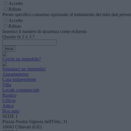
Accetto
Rifiuto
Presto specifico consenso opzionale al trattamento dei miei dati personal
Accetto
Rifiuto
Inserisci il numero di sicurezza come richiesto
Quanto fa
2
x
3
?
Cerchi un immobile?
Segnalaci un immobile!
Appartamento
Casa indipendente
Villa
Locale commerciale
Rustico
Ufficio
Attico
Box auto
SEDE 1
Piazza Nostra Signora dell'Orto, 31
16043 Chiavari (GE)