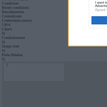
I want 
Condizioni
Advertis
Buone condizioni
Opted 
Riscaldamento
Centralizzato
Condominio (mese)
130 €
Chiavi
Si
Condizionatore
Si
Doppi vetri
Si
Porta blindata
Si