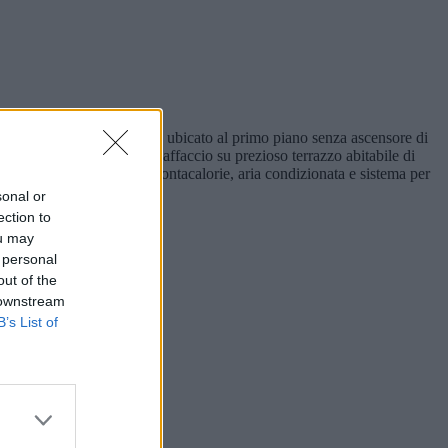
iva di vendita appartamento ubicato al primo piano senza ascensore di
o in soggiorno, cucina con affaccio su prezioso terrazzo abitabile di
entralizzato con valvole contacalorie, aria condizionata e sistema per
sonal or
ection to
ou may
 personal
out of the
 downstream
B’s List of