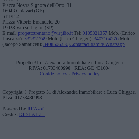
Piazza Nostra Signora dell'Orto, 31
16043 Chiavari (GE)
SEDE 2
Piazza Vittorio Emanuele, 20
19028 Varese Ligure (SP)
E-mail:
progettotrentuno@virgilio.it
Tel:
0185321357
Mob. (Enrico
Loscalzo):
335351749
Mob. (Luca Ghiggeri):
3407164276
Mob.
(Jacopo Sambuceti):
3408506256
Contattaci tramite Whatsapp
Progetto 31 di Alexandra Immobiliare e Luca Ghiggeri
P.IVA: 01733480998 - REA: GE-431604
Cookie policy
-
Privacy policy
Copyright © Progetto 31 di Alexandra Immobiliare e Luca Ghiggeri
P.Iva: 01733480998
Powered by
REAsoft
Credits:
DESLAB.IT