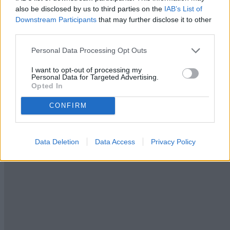
Riscaldamento
also be disclosed by us to third parties on the
IAB’s List of
Autonomo
Downstream Participants
that may further disclose it to other
Condominio (mese)
third parties.
25 €
Arredamento
Si
Personal Data Processing Opt Outs
Ascensore
Si
I want to opt-out of processing my
Personal Data for Targeted Advertising.
Doppi vetri
Opted In
Si
Porta blindata
Si
CONFIRM
Data Deletion
Data Access
Privacy Policy