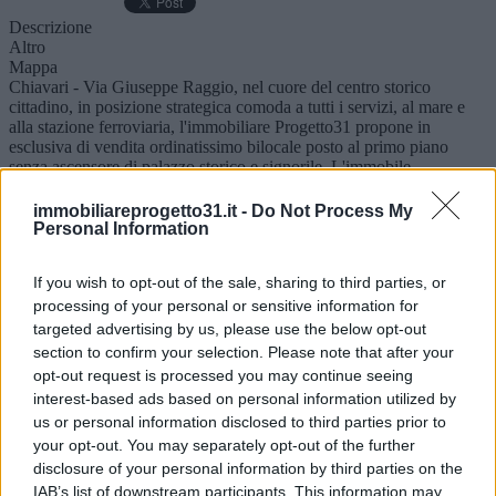
Descrizione
Altro
Mappa
Chiavari - Via Giuseppe Raggio, nel cuore del centro storico
cittadino, in posizione strategica comoda a tutti i servizi, al mare e
alla stazione ferroviaria, l'immobiliare Progetto31 propone in
esclusiva di vendita ordinatissimo bilocale posto al primo piano
senza ascensore di palazzo storico e signorile. L'immobile,
internamente è così distribuito: Ingresso in soggiorno open con
cucina a vista, camera da letto matrimoniale con bagno en suite.
immobiliareprogetto31.it -
Do Not Process My
Riscaldamento autonomo con esigue spese condominiali. Proposta
Personal Information
ideale come seconda casa o investimento.
Piano
If you wish to opt-out of the sale, sharing to third parties, or
1° Piano
processing of your personal or sensitive information for
Anno
1900
targeted advertising by us, please use the below opt-out
Disponibilità
section to confirm your selection. Please note that after your
Libero al rogito
opt-out request is processed you may continue seeing
Camere
interest-based ads based on personal information utilized by
1
us or personal information disclosed to third parties prior to
Servizi
your opt-out. You may separately opt-out of the further
1
Condizioni
disclosure of your personal information by third parties on the
In perfetto stato
IAB’s list of downstream participants. This information may