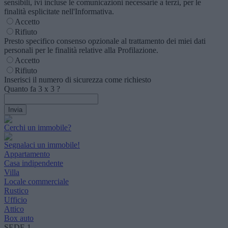
sensibili, ivi incluse le comunicazioni necessarie a terzi, per le
finalità esplicitate nell'Informativa.
Accetto
Rifiuto
Presto specifico consenso opzionale al trattamento dei miei dati
personali per le finalità relative alla Profilazione.
Accetto
Rifiuto
Inserisci il numero di sicurezza come richiesto
Quanto fa
3
x
3
?
Cerchi un immobile?
Segnalaci un immobile!
Appartamento
Casa indipendente
Villa
Locale commerciale
Rustico
Ufficio
Attico
Box auto
SEDE 1