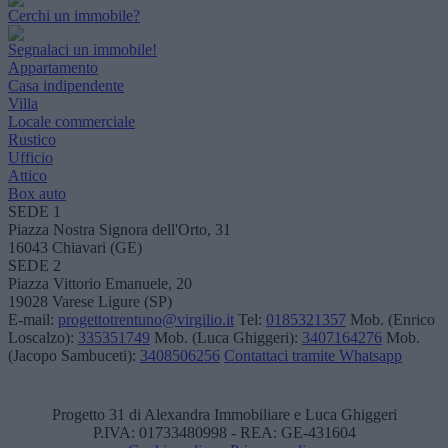
Cerchi un immobile?
Segnalaci un immobile!
Appartamento
Casa indipendente
Villa
Locale commerciale
Rustico
Ufficio
Attico
Box auto
SEDE 1
Piazza Nostra Signora dell'Orto, 31
16043 Chiavari (GE)
SEDE 2
Piazza Vittorio Emanuele, 20
19028 Varese Ligure (SP)
E-mail:
progettotrentuno@virgilio.it
Tel:
0185321357
Mob. (Enrico
Loscalzo):
335351749
Mob. (Luca Ghiggeri):
3407164276
Mob.
(Jacopo Sambuceti):
3408506256
Contattaci tramite Whatsapp
Progetto 31 di Alexandra Immobiliare e Luca Ghiggeri
P.IVA: 01733480998 - REA: GE-431604