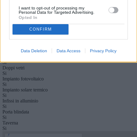
Condizioni
Ristrutturato
I want to opt-out of processing my
Personal Data for Targeted Advertising.
Riscaldamento
Opted In
Autonomo
Condominio (mese)
0 €
CONFIRM
Camino
Si
Cantina
Data Deletion
Data Access
Privacy Policy
Si
Chiavi
Si
Doppi vetri
Si
Impianto fotovoltaico
Si
Impianto solare termico
Si
Infissi in alluminio
Si
Porta blindata
Si
Taverna
Si