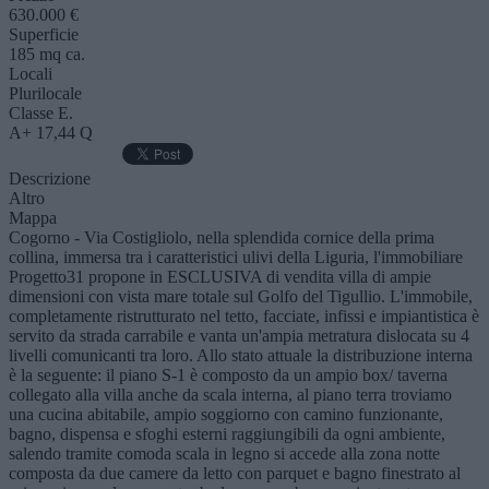
630.000 €
Superficie
185 mq ca.
Locali
Plurilocale
Classe E.
A+ 17,44 Q
Descrizione
Altro
Mappa
Cogorno - Via Costigliolo, nella splendida cornice della prima
collina, immersa tra i caratteristici ulivi della Liguria, l'immobiliare
Progetto31 propone in ESCLUSIVA di vendita villa di ampie
dimensioni con vista mare totale sul Golfo del Tigullio. L'immobile,
completamente ristrutturato nel tetto, facciate, infissi e impiantistica è
servito da strada carrabile e vanta un'ampia metratura dislocata su 4
livelli comunicanti tra loro. Allo stato attuale la distribuzione interna
è la seguente: il piano S-1 è composto da un ampio box/ taverna
collegato alla villa anche da scala interna, al piano terra troviamo
una cucina abitabile, ampio soggiorno con camino funzionante,
bagno, dispensa e sfoghi esterni raggiungibili da ogni ambiente,
salendo tramite comoda scala in legno si accede alla zona notte
composta da due camere da letto con parquet e bagno finestrato al