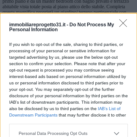
primo piano e da un master bedroom con bagno privato e terrazzo
abitabile vista totale posta al piano attico dello stabile. Completa
questa magnifica proprietà un giardino/ terreno pertinenziale con
possibilità di creazione di piscina. Proposta ideale sia come prima
che seconda casa nonché per uso ricettivo.
immobiliareprogetto31.it -
Do Not Process My
Piano
Personal Information
Su più livelli
Anno
If you wish to opt-out of the sale, sharing to third parties, or
1980
Disponibilità
processing of your personal or sensitive information for
Libero al rogito
targeted advertising by us, please use the below opt-out
Camere
section to confirm your selection. Please note that after your
3
opt-out request is processed you may continue seeing
Servizi
interest-based ads based on personal information utilized by
3
us or personal information disclosed to third parties prior to
Balconi
2
your opt-out. You may separately opt-out of the further
Giardino
disclosure of your personal information by third parties on the
Privato
IAB’s list of downstream participants. This information may
Cortile
also be disclosed by us to third parties on the
IAB’s List of
Privato
Downstream Participants
that may further disclose it to other
Terrazzo
third parties.
Privato
Box auto
Garage
Personal Data Processing Opt Outs